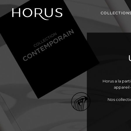
COLLECTION
Horus a la part
appareil
Nos collecti