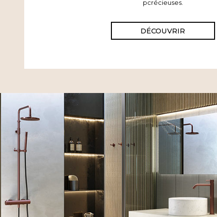
pcrécieuses.
DÉCOUVRIR