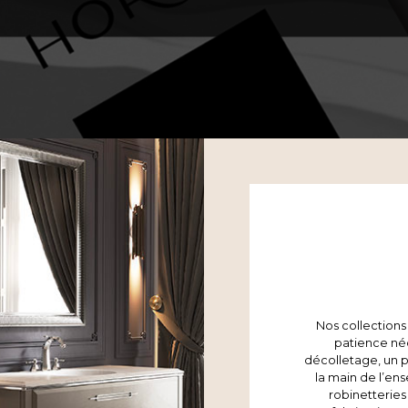
Nos collections 
patience néc
décolletage, un 
la main de l’en
robinetteries