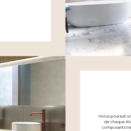
Horus poursuit u
de chaque éta
composants trai