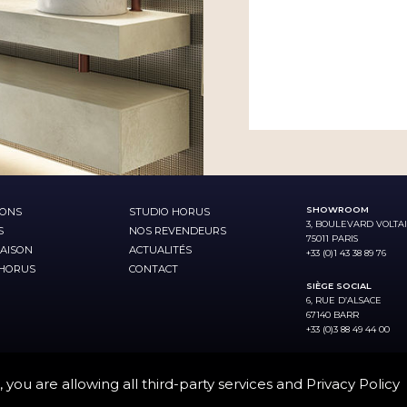
SHOWROOM
IONS
STUDIO HORUS
3, BOULEVARD VOLTA
S
NOS REVENDEURS
75011 PARIS
AISON
ACTUALITÉS
+33 (0)1 43 38 89 76
 HORUS
CONTACT
SIÈGE SOCIAL
6, RUE D’ALSACE
67140 BARR
+33 (0)3 88 49 44 00
,
you are allowing all third-party services and
Privacy Policy