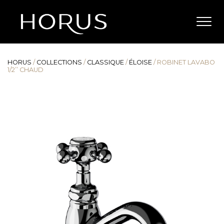
HORUS
/
COLLECTIONS
/
CLASSIQUE
/
ÉLOISE
/
ROBINET LAVABO
1/2’’ CHAUD